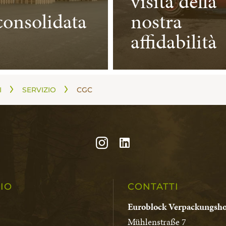
visita della
onsolidata
nostra
affidabilità
I
SERVIZIO
CGC
IO
CONTATTI
Euroblock Verpackungs
Mühlenstraße 7