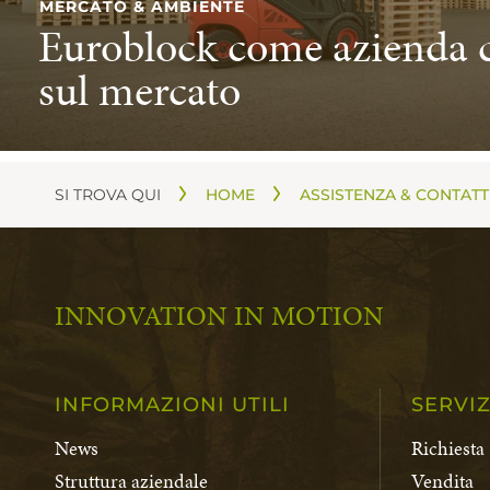
MERCATO & AMBIENTE
Euroblock come azienda c
sul mercato
SI TROVA QUI
HOME
ASSISTENZA & CONTATT
INNOVATION IN MOTION
INFORMAZIONI UTILI
SERVIZ
News
Richiesta
Struttura aziendale
Vendita