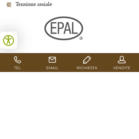
Tensione assiale
OMOLOGAZIONE EPAL
Il sigillo della European Pallet Association (EPAL)
consente l’impiego dei pallet nei pallet pool aperti più
grandi d’Europa e garantisce la qualità delle piattaforme
di carico. Oltre a EPAL, i blocchetti per pallet Euroblock
vengono utilizzati in numerosi pool di noleggio e presso
grandi consumatori finali.