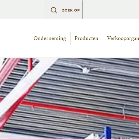
ZOEK OP
Onderneming
Producten
Verkooporgani