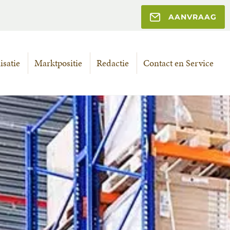
AANVRAAG
satie
Marktpositie
Redactie
Contact en Service