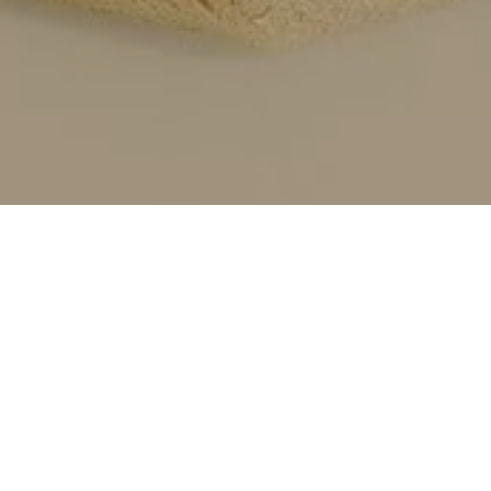
 gehandeltes Gut, das nicht nur 
iche Rolle spielt. In der ersten
 Ukraine die vorsichtig optimisti
stabilere Marktentwicklung.