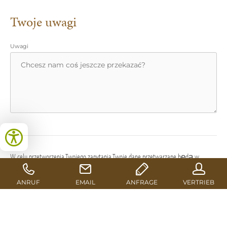
Twoje uwagi
Uwagi
W celu przetworzenia Twojego zapytania Twoje dane przetwarzane będą w
naszym systemie oraz przez wyznaczonych do tego usługodawców (graficy, agencje
reklamowe, firmy informatyczne, drukarnie, kolportaż itp.) na terenie UE.
Szczegółowe informacje na ten temat znajdziesz w naszej Polityce prywatności
Datenschutzerklärung
.